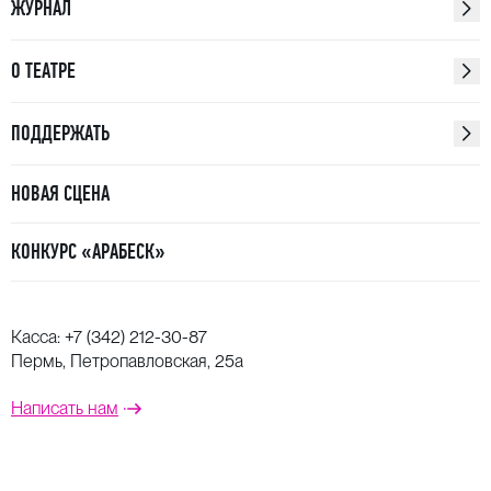
ЖУРНАЛ
Надежда Павлова
и
Константин Сучков
Концертмейстеры: Елена Алексеева, Жанна
О ТЕАТРЕ
Исхакова, Елизавета Сереброва
«Легенды Пермского театра»
ПОДДЕРЖАТЬ
— новый проект,
предполагающий серию концертов, творческих
вечеров и выставок, посвященных людям, которые
НОВАЯ СЦЕНА
сыграли особую роль в развитии Пермского театра
оперы и балета.
КОНКУРС «АРАБЕСК»
Касса:
+7 (342) 212-30-87
Пермь, Петропавловская, 25а
Написать нам