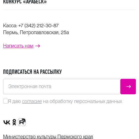
КОНКУРС «АРАБЕСК»
Касса:
+7 (342) 212-30-87
Пермь, Петропавловская, 25а
Написать нам
ПОДПИСАТЬСЯ НА РАССЫЛКУ
Электронная почта
ОТПР
Я даю
согласие
на обработку персональных данных
Сообщество VK
Группа в одноклассниках
Канал Rutube
Министерство культуры Пермского края