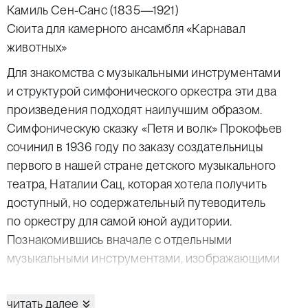
Камиль Сен-Санс (1835—1921)
Сюита для камерного ансамбля «Карнавал
животных»
Для знакомства с музыкальными инструментами
и структурой симфонического оркестра эти два
произведения подходят наилучшим образом.
Симфоническую сказку «Петя и волк» Прокофьев
сочинил в 1936 году по заказу создательницы
первого в нашей стране детского музыкального
театра, Наталии Сац, которая хотела получить
доступный, но содержательный путеводитель
по оркестру для самой юной аудитории.
Познакомившись вначале с отдельными
музыкальными инструментами, изображающими
того или иного персонажа, юные слушатели затем
легко узнают их голоса в оркестровом хоре:
читать далее