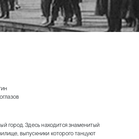
гин
роглазов
ный город. Здесь находится знаменитый
чилище, выпускники которого танцуют