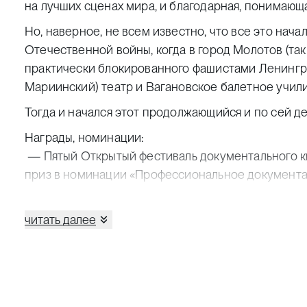
на лучших сценах мира, и благодарная, понимающа
Но, наверное, не всем известно, что все это нача
Отечественной войны, когда в город Молотов (так
практически блокированного фашистами Ленингр
Мариинский) театр и Вагановское балетное учил
Тогда и начался этот продолжающийся и по сей д
Награды, номинации:
— Пятый Открытый фестиваль документального кин
приз в номинации «Профессиональное документа
исследование», Приз Гуманитарного университет
— XV Межрегиональный фестиваль военно-патри
читать далее
и радиопередач «Щит России-2013» (Пермь, 2012)
«За освещение темы, посвященной теме российск
сообществе, памятная дата в истории Отечества»
— Пятый Открытый Всероссийский фестиваль до
(2012), Диплом в номинации «Времена не выбираю