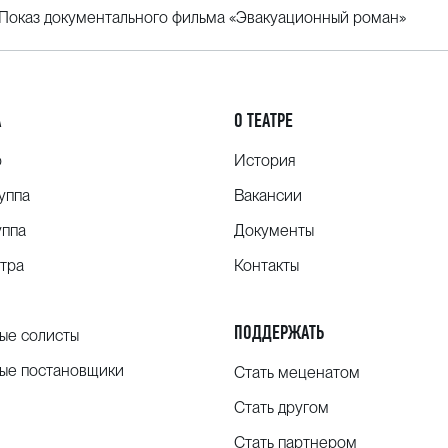
 Показ документального фильма «Эвакуационный роман»
 Победитель в номинация «Лучший
сства (2012 год);
мь» (2012). ТК «ВЕТТА» (2013).
А
О ТЕАТРЕ
ерства культуры Российской Федерации
о
История
уппа
Вакансии
уппа
Документы
тра
Контакты
ПОДДЕРЖАТЬ
ые солисты
ые постановщики
Стать меценатом
Стать другом
Стать партнером