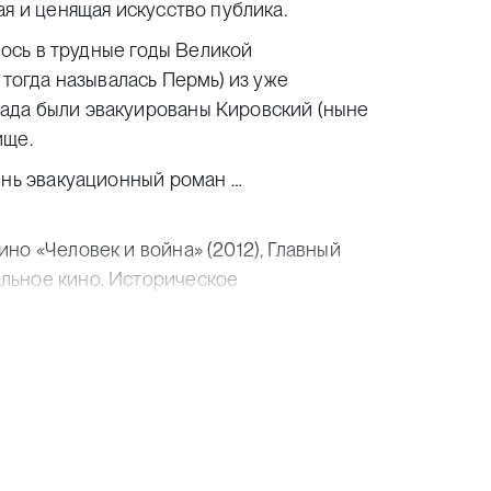
я и ценящая искусство публика.
лось в трудные годы Великой
 тогда называлась Пермь) из уже
ада были эвакуированы Кировский (ныне
ище.
ень эвакуационный роман …
о «Человек и война» (2012), Главный
льное кино. Историческое
а «За самое невоенное военное кино»;
отических телевизионных
, победитель в номинации
ой истории и роли России в мировом
;
кументальных фильмов «Соль земли»
т»;