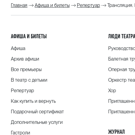
Главная
Афиша и билеты
Репертуар
Трансляция.
— Национальная премия «Лавровая ветвь 2012»,
сценарий»;
— Премия Пермского края в сфере культуры и иску
Прокат: канал «Культура (январь 2012г.), ГТРК «Пер
АФИША И БИЛЕТЫ
ЛЮДИ ТЕАТР
Фильм создан при финансовой поддержке Минист
Афиша
Руководств
и Министерства культуры Пермского края.
Архив афиши
Балетная тр
Все премьеры
Оперная тр
В театр с детьми
Оркестр теа
Репертуар
Хор
Как купить и вернуть
Приглашенн
Подарочный сертификат
Приглашенн
Дополнительные услуги
ЖУРНАЛ
Гастроли