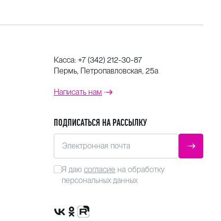
Касса:
+7 (342) 212-30-87
Пермь, Петропавловская, 25а
Написать нам
ПОДПИСАТЬСЯ НА РАССЫЛКУ
Электронная почта
ОТПРАВ
Я даю
согласие
на обработку
персональных данных
Сообщество VK
Группа в одноклассниках
Канал Rutube