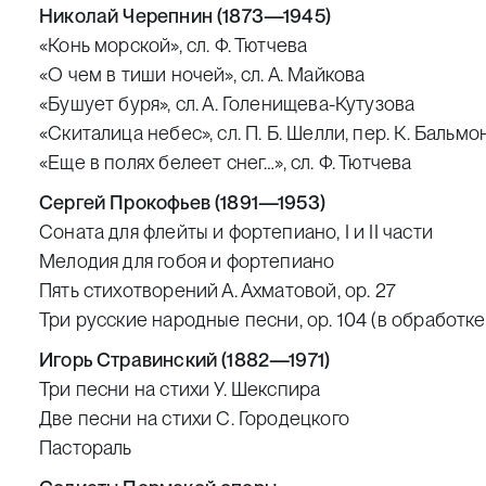
Николай Черепнин (1873—1945)
«Конь морской», сл. Ф. Тютчева
«О чем в тиши ночей», сл. А. Майкова
«Бушует буря», сл. А. Голенищева-Кутузова
«Скиталица небес», сл. П. Б. Шелли, пер. К. Бальмо
«Еще в полях белеет снег…», сл. Ф. Тютчева
Сергей Прокофьев (1891—1953)
Соната для флейты и фортепиано, I и II части
Мелодия для гобоя и фортепиано
Пять стихотворений А. Ахматовой, ор. 27
Три русские народные песни, ор. 104 (в обработке
Игорь Стравинский (1882—1971)
Три песни на стихи У. Шекспира
Две песни на стихи С. Городецкого
Пастораль