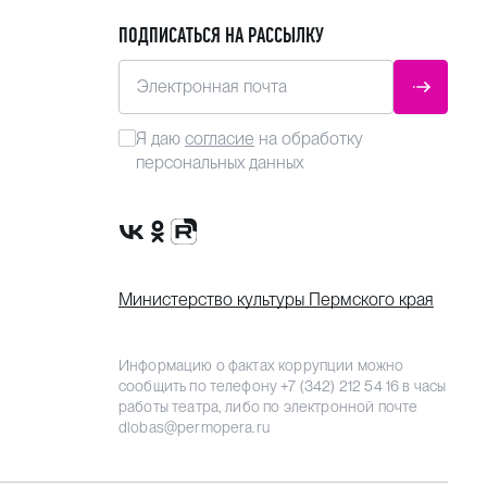
ПОДПИСАТЬСЯ НА РАССЫЛКУ
Электронная почта
ОТПРАВ
Я даю
согласие
на обработку
персональных данных
Сообщество VK
Группа в одноклассниках
Канал Rutube
Министерство культуры Пермского края
Информацию о фактах коррупции можно
сообщить по телефону
+7 (342) 212 54 16
в часы
работы театра, либо по электронной почте
dlobas@permopera.ru