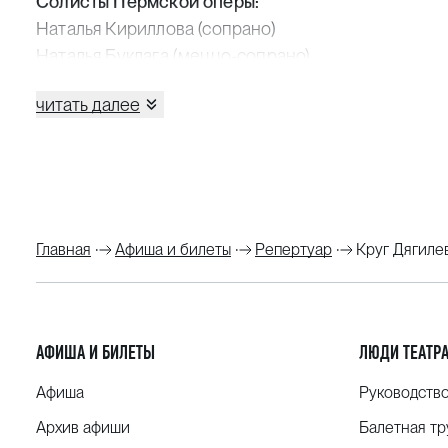
Солисты Пермской оперы:
Наталья Кириллова (сопрано)
Наталья Буклага (меццо-сопрано)
Алексей Герасимов (баритон)
читать далее
Эдуард Морозов (баритон)
Артисты оркестра театра:
Федор Дмитриев (флейта)
Елизавета Бабченко (гобой)
Ирина Огородникова (кларнет)
Главная
Афиша и билеты
Репертуар
Круг Дягиле
Андрей Коломоец (альт)
Партия фортепиано:
Кристина Басюл
Ольга Бочкарева
АФИША И БИЛЕТЫ
ЛЮДИ ТЕАТР
Алексей Сучков
Афиша
Руководств
Автор и ведущая программы:
Архив афиши
Балетная тр
Наталья Кириллова