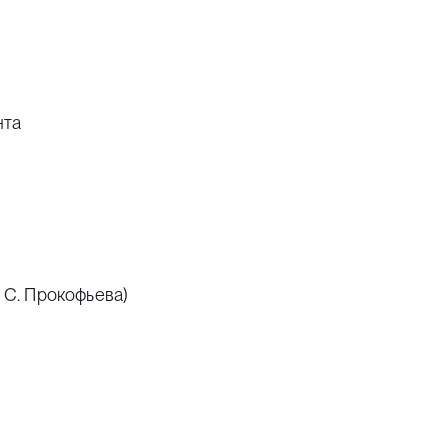
нта
 С. Прокофьева)