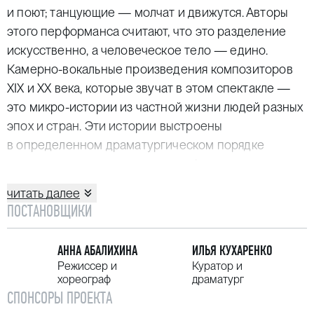
и поют; танцующие — молчат и движутся. Авторы
этого перформанса считают, что это разделение
искусственно, а человеческое тело — едино.
Камерно-вокальные произведения композиторов
XIX и XX века, которые звучат в этом спектакле —
это микро-истории из частной жизни людей разных
эпох и стран. Эти истории выстроены
в определенном драматургическом порядке
и становятся репликами в многофигурном
разговоре.
читать далее
Илья Кухаренко, куратор лаборатории
ПОСТАНОВЩИКИ
и драматург спектакля «Закрой мне глаза»:
— Название спектакля, «Закрой мне глаза» — это
АННА АБАЛИХИНА
ИЛЬЯ КУХАРЕНКО
первая строчка из песни Альбана Берга «Schließe
Режиссер и
Куратор и
хореограф
драматург
mir die Augen beide», которая звучит в нашем
СПОНСОРЫ ПРОЕКТА
спектакле наряду с песнями Шуберта, Малера,