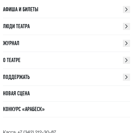
«Золотые Маски»:
АФИША И БИЛЕТЫ
Лучшая опера — «Закрой мне глаза»
Лучшая работа режиссера в опере — Анна
ЛЮДИ ТЕАТРА
Абалихина
ЖУРНАЛ
Лучшая женская роль в опере — Наталья
Кириллова
О ТЕАТРЕ
Лучшая мужская роль в опере — Константин
Сучков
ПОДДЕРЖАТЬ
НОВАЯ СЦЕНА
«Арт-Лаборатории» — совместный проект
Международного фестиваля-школы современного
КОНКУРС «АРАБЕСК»
искусства «Территория» и компании СИБУР.
Серия
творческих образовательных мероприятий
в регионах России под руководством ведущих
Касса:
+7 (342) 212-30-87