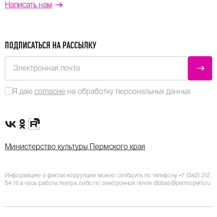
Написать нам
ПОДПИСАТЬСЯ НА РАССЫЛКУ
Электронная почта
ОТПР
Я даю
согласие
на обработку персональных данных
Сообщество VK
Группа в одноклассниках
Канал Rutube
Министерство культуры Пермского края
Информацию о фактах коррупции можно сообщить по телефону
+7 (342) 212
54 16
в часы работы театра, либо по электронной почте
dlobas@permopera.ru