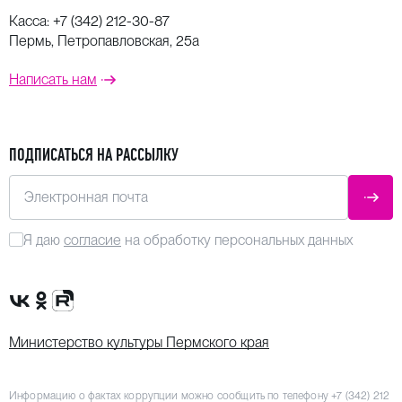
Касса:
+7 (342) 212-30-87
Пермь, Петропавловская, 25а
Написать нам
ПОДПИСАТЬСЯ НА РАССЫЛКУ
Электронная почта
ОТПР
Я даю
согласие
на обработку персональных данных
Сообщество VK
Группа в одноклассниках
Канал Rutube
Министерство культуры Пермского края
Информацию о фактах коррупции можно сообщить по телефону
+7 (342) 212