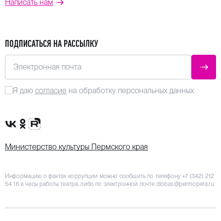
Написать нам
ПОДПИСАТЬСЯ НА РАССЫЛКУ
Электронная почта
ОТПР
Я даю
согласие
на обработку персональных данных
Сообщество VK
Группа в одноклассниках
Канал Rutube
Министерство культуры Пермского края
Информацию о фактах коррупции можно сообщить по телефону
+7 (342) 212
54 16
в часы работы театра, либо по электронной почте
dlobas@permopera.ru