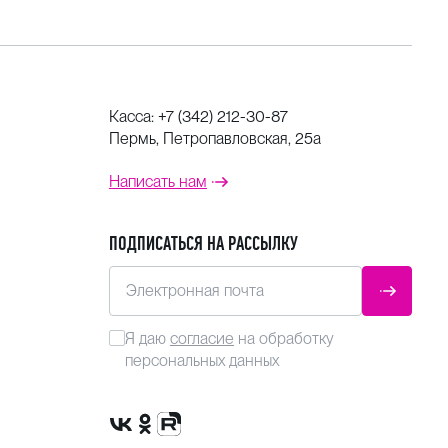
Касса:
+7 (342) 212-30-87
Пермь, Петропавловская, 25а
Написать нам
ПОДПИСАТЬСЯ НА РАССЫЛКУ
Электронная почта
ОТПРАВ
Я даю
согласие
на обработку
персональных данных
Сообщество VK
Группа в одноклассниках
Канал Rutube