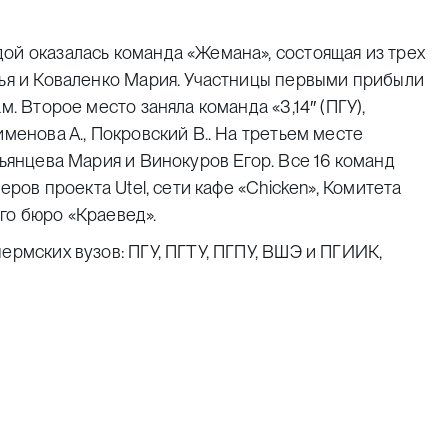
ой оказалась команда «Жемана», состоящая из трех
лья и Коваленко Мария. Участницы первыми прибыли
м. Второе место заняла команда «3,14″ (ПГУ),
именова А., Покровский В.. На третьем месте
пьянцева Мария и Винокуров Егор. Все 16 команд
еров проекта Utel, сети кафе «Chicken», Комитета
го бюро «Краевед».
ермских вузов: ПГУ, ПГТУ, ПГПУ, ВШЭ и ПГИИК,