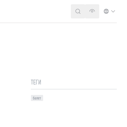
ПОИСК
ВЕРСИЯ ДЛЯ 
ЯЗЫК
ТЕГИ
балет