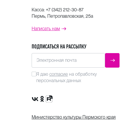
Касса:
+7 (342) 212-30-87
Пермь, Петропавловская, 25а
Написать нам
ПОДПИСАТЬСЯ НА РАССЫЛКУ
Электронная почта
ОТПРАВ
Я даю
согласие
на обработку
персональных данных
Сообщество VK
Группа в одноклассниках
Канал Rutube
Министерство культуры Пермского края