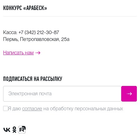
Владимир Спиваков, Федор Леднёв, Михаил
КОНКУРС «АРАБЕСК»
Татарников, Антон Гришанин, Алексей Карабанов,
Арсентий Ткаченко, Владимир Ткаченко, Федор
Безносиков.
Касса:
+7 (342) 212-30-87
Пермь, Петропавловская, 25а
Написать нам
ПОДПИСАТЬСЯ НА РАССЫЛКУ
Электронная почта
ОТПР
Я даю
согласие
на обработку персональных данных
Сообщество VK
Группа в одноклассниках
Канал Rutube