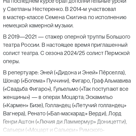
На последнем курсе брал дополнительные уроки
у Светланы Нестеренко. В 2014‑м участвовал
в мастер-классе Семена Скигина по исполнению
немецкой камерной музыки.
В 2019—2021 — стажер оперной труппы Большого
театра России. В настоящее время приглашенный
солист театра. С сезона 2024/25 солист Пермской
оперы.
В репертуаре: Эней («Дидона и Эней» Пёрселла),
Шонар («Богема» Пуччини), Фигаро, Граф Альмавива
(«Свадьба Фигаро»), Гульельмо («Так поступают все
женщины») — в операх Моцарта; Эскамильо
(«Кармен» Бизе), Голландец («Летучий голландец»
Вагнера), Ренато («Бал-маскарад» Верди), Лорд
Генри Аштон («Лючия ди Ламмермур» Доницетти),
Сальери («Моцарт и Сальери» Римского-