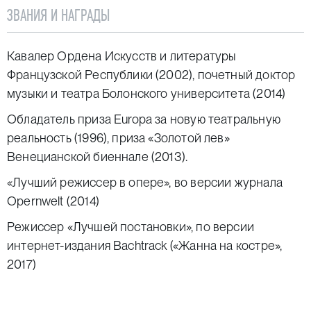
(2014), «Весна священная» Стравинского (2014),
ЗВАНИЯ И НАГРАДЫ
«Моисей и Арон» Шёнберга (Парижская опера, 2015;
возобновление 2016 года в Королевском театре,
Кавалер Ордена Искусств и литературы
Мадрид), «Жанна на костре» Онеггера (Лионская
Французской Республики (2002), почетный доктор
национальная опера, 2017), «Тангейзер» (Баварская
музыки и театра Болонского университета (2014)
государственная опера, 2017), «Плот Медузы» Хенце
(Голландский национальный театр оперы и балета,
Обладатель приза Europa за новую театральную
Амстердам, 2018).
реальность (1996), приза «Золотой лев»
Венецианской биеннале (2013).
В 2005 году был директором театральной
программы 37-й Венецианской биеннале. В 2008-
«Лучший режиссер в опере», во версии журнала
м — художественным руководителем Авиньонского
Opernwelt (2014)
фестиваля.
Режиссер «Лучшей постановки», по версии
интернет-издания Bachtrack («Жанна на костре»,
2017)