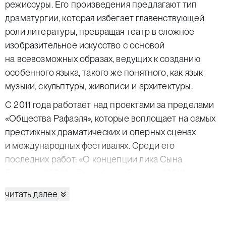
режиссуры. Его произведения предлагают тип
драматургии, которая избегает главенствующей
роли литературы, превращая театр в сложное
изобразительное искусство с основой
на всевозможных образах, ведущих к созданию
особенного языка, такого же понятного, как язык
музыки, скульптуры, живописи и архитектуры.
С 2011 года работает над проектами за пределами
«Общества Рафаэля», которые воплощает на самых
престижных драматических и оперных сценах
и международных фестивалях. Среди его
последних работ: «О концепции лика Сына
Божьего» (2011), «Парсифаль» Вагнера (2011),
«Ресторан Времена года» (2012), «Гиперион. Письма
читать далее
террориста» по Гёльдерлину (2013), «Орфей
и Эвридика» Глюка (2014), «Ни…» Мортона Фелдмана