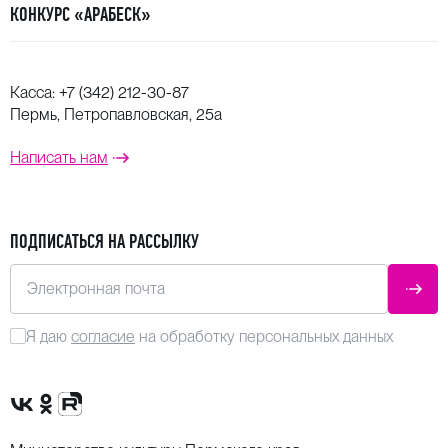
КОНКУРС «АРАБЕСК»
Касса:
+7 (342) 212-30-87
Пермь, Петропавловская, 25а
Написать нам
ПОДПИСАТЬСЯ НА РАССЫЛКУ
Электронная почта
ОТПР
Я даю
согласие
на обработку персональных данных
Сообщество VK
Группа в одноклассниках
Канал Rutube