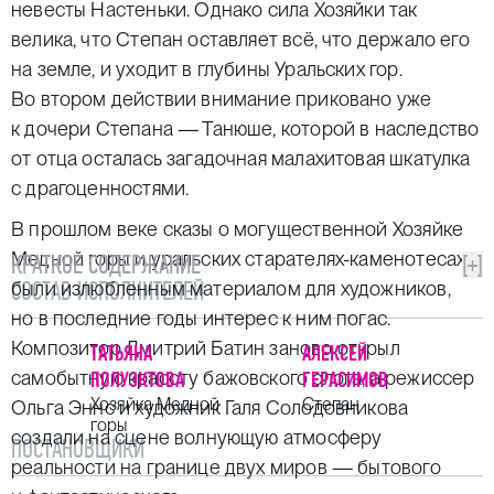
невесты Настеньки. Однако сила Хозяйки так
велика, что Степан оставляет всё, что держало его
на земле, и уходит в глубины Уральских гор.
Во втором действии внимание приковано уже
к дочери Степана — Танюше, которой в наследство
от отца осталась загадочная малахитовая шкатулка
с драгоценностями.
В прошлом веке сказы о могущественной Хозяйке
Медной горы и уральских старателях-каменотесах
КРАТКОЕ СОДЕРЖАНИЕ
[+]
СОСТАВ ИСПОЛНИТЕЛЕЙ
были излюбленным материалом для художников,
но в последние годы интерес к ним погас.
Композитор Дмитрий Батин заново открыл
ТАТЬЯНА
АЛЕКСЕЙ
самобытную красоту бажовского слога, а режиссер
ПОЛУЭКТОВА
ГЕРАСИМОВ
Хозяйка Медной
Степан
Ольга Эннс и художник Галя Солодовникова
горы
создали на сцене волнующую атмосферу
ПОСТАНОВЩИКИ
реальности на границе двух миров — бытового