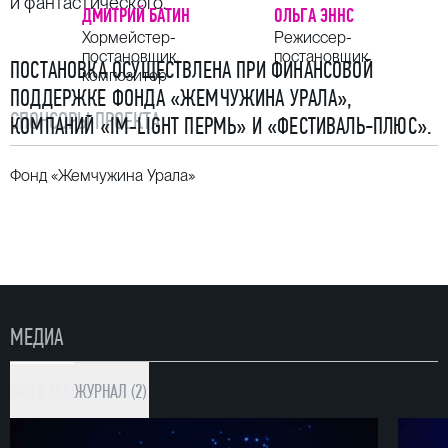
и фантастического.
ДМИТРИЙ БАТИН
ОЛЬГА ЭННС
Хормейстер-
Режиссер-
постановщик,
постановщик
ПОСТАНОВКА ОСУЩЕСТВЛЕНА ПРИ ФИНАНСОВОЙ
композитор
ПОДДЕРЖКЕ ФОНДА «ЖЕМЧУЖИНА УРАЛА»,
СПОНСОРЫ ПРОЕКТА
КОМПАНИЙ «IM‑LIGHT ПЕРМЬ» И «ФЕСТИВАЛЬ-ПЛЮС».
Фонд «Жемчужина Урала»
МЕДИА
ФОТО (65)
ЖУРНАЛ (2)