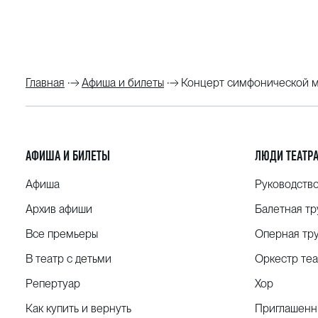
Главная
Афиша и билеты
Концерт симфонической 
АФИША И БИЛЕТЫ
ЛЮДИ ТЕАТР
Афиша
Руководств
Архив афиши
Балетная тр
Все премьеры
Оперная тр
В театр с детьми
Оркестр теа
Репертуар
Хор
Как купить и вернуть
Приглашенн