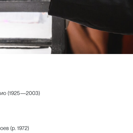
рио (1925—2003)
ев (р. 1972)