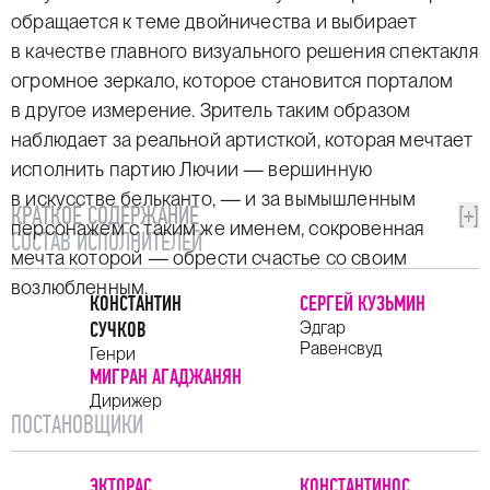
обращается к теме двойничества и выбирает
в качестве главного визуального решения спектакля
огромное зеркало, которое становится порталом
в другое измерение. Зритель таким образом
наблюдает за реальной артисткой, которая мечтает
исполнить партию Лючии — вершинную
в искусстве бельканто, — и за вымышленным
КРАТКОЕ СОДЕРЖАНИЕ
[+]
персонажем с таким же именем, сокровенная
СОСТАВ ИСПОЛНИТЕЛЕЙ
мечта которой — обрести счастье со своим
возлюбленным.
КОНСТАНТИН
СЕРГЕЙ КУЗЬМИН
СУЧКОВ
Эдгар
Равенсвуд
Генри
МИГРАН АГАДЖАНЯН
Дирижер
ПОСТАНОВЩИКИ
ЭКТОРАС
КОНСТАНТИНОС