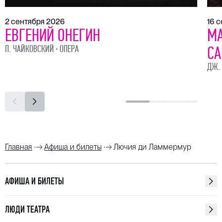
2 сентября 2026
16 
ЕВГЕНИЙ ОНЕГИН
МА
СА
П. ЧАЙКОВСКИЙ
ОПЕРА
ДЖ.
Главная
Афиша и билеты
Лючия ди Ламмермур
АФИША И БИЛЕТЫ
ЛЮДИ ТЕАТРА