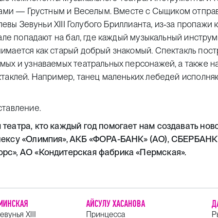
унами — Грустным и Веселым. Вместе с Сыщиком отпра
левы Зевуньи XIII Голубого Бриллианта, из‑за пропажи 
нале попадают на бал, где каждый музыкальный инстру
имается как старый добрый знакомый. Спектакль пос
мых и узнаваемых театральных персонажей, а также н
ктаклей. Например, танец маленьких лебедей исполня
ставление.
 театра, кто каждый год помогает нам создавать но
плексу «Олимпия», АКБ «ФОРА-БАНК» (АО), СБЕРБАН
рс», АО «Кондитерская фабрика «Пермская».
АМИНСКАЯ
АЙСУЛУ ХАСАНОВА
Д
евунья XIII
Принцесса
Р