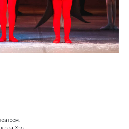
театром.
олоса, Хор