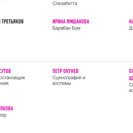
Слезабетта
 ТРЕТЬЯКОВ
ИРИНА ЯМШАНОВА
Н
Барабан Бум
Д
СУТОВ
ПЕТР ОКУНЕВ
О
остановщик
Сценография и
Ш
ения
костюмы
С
к
ИЛКОВА
тер