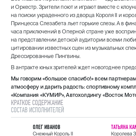
и Оркестр. Зрители поют и играют вместе с кло
на поиски украденного из дворца Короля II и коро
Принцесса Слезабета льет горькие слезы. А в фи
часа приключений в Оперной стране уже восприн
на представлении детской аудитории всеми люби
цитировании известных сцен из музыкальных спе
Дрессированные Пингвины.
В антракте юных зрителей ждет новогоднее пред
Мы говорим «большое спасибо!» всем партнерам
атмосферу и дарить радость: спортивному ком
«Компания «КУМИР», Автохолдингу «Восток Мото
КРАТКОЕ СОДЕРЖАНИЕ
СОСТАВ ИСПОЛНИТЕЛЕЙ
ОЛЕГ ИВАНОВ
ТАТЬЯНА К
Снежный Король II
Королева З