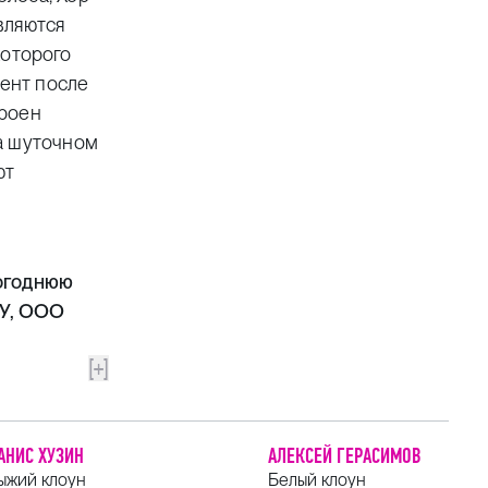
вляются
которого
мент после
троен
а шуточном
ют
вогоднюю
КУ, ООО
[+]
АНИС ХУЗИН
АЛЕКСЕЙ ГЕРАСИМОВ
ыжий клоун
Белый клоун