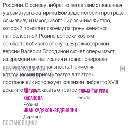
Россини. В основу либретто легла заимствованная
у драматурга-сатирика Бомарше история про графа
Альмавиву и находчивого цирюльника Фигаро,
который помогает своему патрону жениться
на прелестной Розине вопреки козням
ее сластолюбивого опекуна. В режиссерской
версии Валерии Бородиной сюжет оперы изъят
из времени ее написания и транспонирован
в современную тональность. Применяя
КРАТКОЕ СОДЕРЖАНИЕ
[+]
СОСТАВ ИСПОЛНИТЕЛЕЙ
классический прием «театра в театре»,
постановщик использует коллизии либретто ХVIII
века, чтобы рассказать о театре нашей эпохи.
АЙСУЛУ
ЕЛЕНА ГАЛЕЕВА
ХАСАНОВА
Берта
Розина
ИВАН ХУДЯКОВ-ВЕДЕНЯПИН
Дирижер
ПОСТАНОВЩИКИ