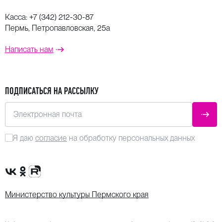
Касса:
+7 (342) 212-30-87
Пермь, Петропавловская, 25а
Написать нам
ПОДПИСАТЬСЯ НА РАССЫЛКУ
Электронная почта
ОТПР
Я даю
согласие
на обработку персональных данных
Сообщество VK
Группа в одноклассниках
Канал Rutube
Министерство культуры Пермского края