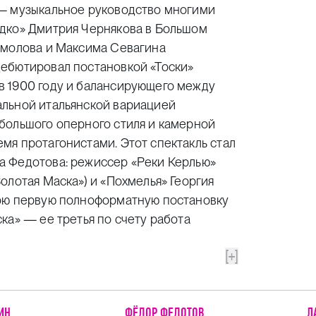
 — музыкальное руководство многими
адко» Дмитрия Чернякова в Большом
омолова и Максима Севагина
ебютировал постановкой «Тоски»
в 1900 году и балансирующего между
альной итальянской вариацией
большого оперного стиля и камерной
мя протагонистами. Этот спектакль стал
а Федотова: режиссер «Реки Керлью»
олотая Маска») и «Похмелья» Георгия
вою первую полноформатную постановку
ка» — ее третья по счету работа
[+]
ИН
ФЁДОР ФЕДОТОВ
Л