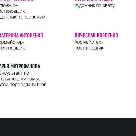
удожник-
Художник по свету
остановщик,
удожник по костюмам
КАТЕРИНА АНТОНЕНКО
ВЯЧЕСЛАВ КОЗЛЕНКО
ормейстер-
Хормейстер-
остановщик
постановщик
АРЬЯ МИТРОФАНОВА
онсультант по
тальянскому языку,
втор перевода титров