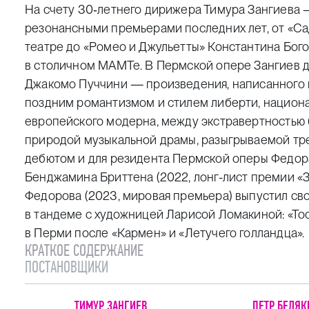
На счету 30‑летнего дирижера Тимура Зангиева
резонансными премьерами последних лет, от «С
театре до «Ромео и Джульетты» Константина Бог
в столичном МАМТе. В Пермской опере Зангиев д
Джакомо Пуччини — произведения, написанного 
поздним романтизмом и стилем либерти, национ
европейского модерна, между экстравертностью 
природой музыкальной драмы, разыгрываемой тре
дебютом и для резидента Пермской оперы Федор
Бенджамина Бриттена (2022, лонг-лист премии «З
Федорова (2023, мировая премьера) выпустил с
в тандеме с художницей Ларисой Ломакиной: «Тос
в Перми после «Кармен» и «Летучего голландца».
КРАТКОЕ СОДЕРЖАНИЕ
ПОСТАНОВЩИКИ
ТИМУР ЗАНГИЕВ
ПЕТР БЕЛЯК