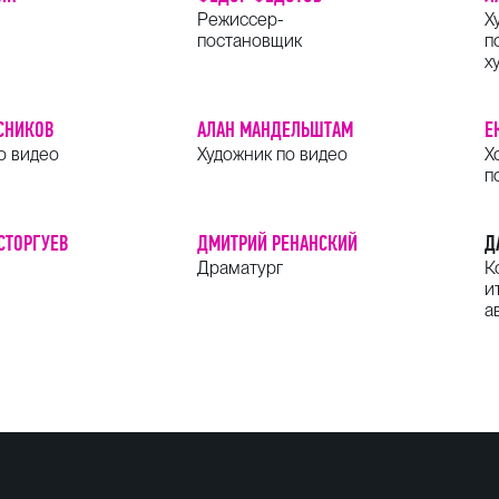
Режиссер-
Х
постановщик
п
х
СНИКОВ
АЛАН МАНДЕЛЬШТАМ
Е
о видео
Художник по видео
Х
п
СТОРГУЕВ
ДМИТРИЙ РЕНАНСКИЙ
Д
Драматург
К
и
а