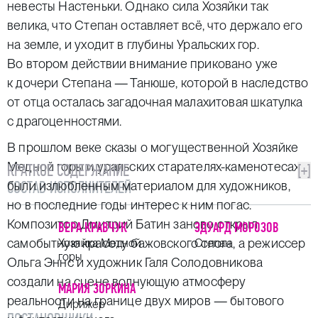
невесты Настеньки. Однако сила Хозяйки так
велика, что Степан оставляет всё, что держало его
на земле, и уходит в глубины Уральских гор.
Во втором действии внимание приковано уже
к дочери Степана — Танюше, которой в наследство
от отца осталась загадочная малахитовая шкатулка
с драгоценностями.
В прошлом веке сказы о могущественной Хозяйке
Медной горы и уральских старателях-каменотесах
КРАТКОЕ СОДЕРЖАНИЕ
[+]
СОСТАВ ИСПОЛНИТЕЛЕЙ
были излюбленным материалом для художников,
но в последние годы интерес к ним погас.
Композитор Дмитрий Батин заново открыл
ВЕРА КРАВЧУК
ЭДУАРД МОРОЗОВ
самобытную красоту бажовского слога, а режиссер
Хозяйка Медной
Степан
горы
Ольга Эннс и художник Галя Солодовникова
создали на сцене волнующую атмосферу
МАРИЯ ЗОРКИНА
реальности на границе двух миров — бытового
Дирижер