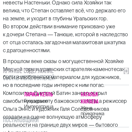
невесты Настеньки. Однако сила Хозяйки так
велика, что Степан оставляет всё, что держало его
на земле, и уходит в глубины Уральских гор.
Во втором действии внимание приковано уже
к дочери Степана — Танюше, которой в наследство
от отца осталась загадочная малахитовая шкатулка
с драгоценностями.
В прошлом веке сказы о могущественной Хозяйке
Медной горы и уральских старателях-каменотесах
КРАТКОЕ СОДЕРЖАНИЕ
[+]
СОСТАВ ИСПОЛНИТЕЛЕЙ
были излюбленным материалом для художников,
но в последние годы интерес к ним погас.
Композитор Дмитрий Батин заново открыл
ЛАРИСА КЕЛЛЬ
НАТАЛЬЯ
самобытную красоту бажовского слога, а режиссер
Государыня
КНЯЗЕВА
Императрица
Жена
Ольга Эннс и художник Галя Солодовникова
приказчика
создали на сцене волнующую атмосферу
ПОСТАНОВЩИКИ
реальности на границе двух миров — бытового