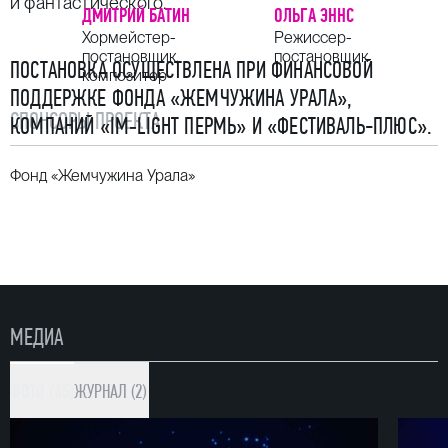
и фантастического.
ДМИТРИЙ БАТИН
ОЛЬГА ЭННС
Хормейстер-
Режиссер-
постановщик,
постановщик
ПОСТАНОВКА ОСУЩЕСТВЛЕНА ПРИ ФИНАНСОВОЙ
композитор
ПОДДЕРЖКЕ ФОНДА «ЖЕМЧУЖИНА УРАЛА»,
СПОНСОРЫ ПРОЕКТА
КОМПАНИЙ «IM‑LIGHT ПЕРМЬ» И «ФЕСТИВАЛЬ-ПЛЮС».
Фонд «Жемчужина Урала»
МЕДИА
ФОТО (65)
ЖУРНАЛ (2)