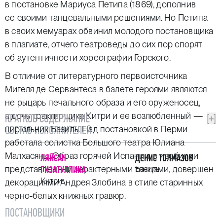
в постановке Мариуса Петипа (1869), дополнив
ее своими танцевальными решениями. Но Петипа
в своих мемуарах обвинил молодого постановщика
в плагиате, отчего театроведы до сих пор спорят
об аутентичности хореографии Горского.
В отличие от литературного первоисточника
Мигеля де Сервантеса в балете героями являются
не рыцарь печального образа и его оруженосец,
а дочь трактирщика Китри и ее возлюбленный —
КРАТКОЕ СОДЕРЖАНИЕ
[+]
СОСТАВ ИСПОЛНИТЕЛЕЙ
цирюльник Базиль. Над постановкой в Перми
работала солистка Большого театра Юлиана
Малхасянц. Образ горячей Испании, в изобилии
ЛЯЙСАН
ДЕНИС ТОЛМАЗОВ
представленный характерными танцами, довершен
ГИЗАТУЛЛИНА
Базиль
Китри
декорациями Андрея Злобина в стиле старинных
черно-белых книжных гравюр.
ПОСТАНОВЩИКИ