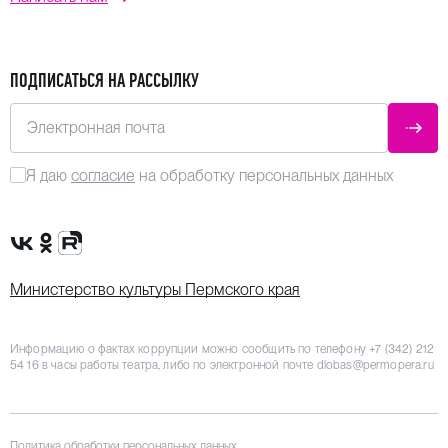
ПОДПИСАТЬСЯ НА РАССЫЛКУ
Электронная почта
ОТПР
Я даю
согласие
на обработку персональных данных
Сообщество VK
Группа в одноклассниках
Канал Rutube
Министерство культуры Пермского края
Информацию о фактах коррупции можно сообщить по телефону
+7 (342) 212
54 16
в часы работы театра, либо по электронной почте
dlobas@permopera.ru
Политика обработки персональных данных