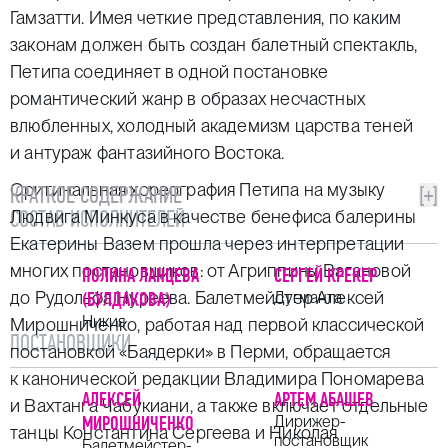
Гамзатти. Имея четкие представления, по каким
законам должен быть создан балетный спектакль,
Петипа соединяет в одной постановке
романтический жанр в образах несчастных
влюбленных, холодный академизм царства теней
и антураж фантазийного Востока.
Оригинальная хореография Петипа на музыку
КРАТКОЕ СОДЕРЖАНИЕ
[+]
СОСТАВ ИСПОЛНИТЕЛЕЙ
Людвига Минкуса в качестве бенефиса балерины
Екатерины Вазем прошла через интерпретации
многих постановщиков: от Агриппины Вагановой
ПОЛИНА ЛАНЦЕВА
СЕРГЕЙ КРЕКЕР
до Рудольфа Нуреева. Балетмейстер Алексей
(БУЛДАКОВА)
Дугманта
Никия
Мирошниченко, работая над первой классической
ПОСТАНОВЩИКИ
постановкой «Баядерки» в Перми, обращается
к канонической редакции Владимира Пономарева
АЛЕКСЕЙ
АРТЕМ АБАШЕВ
и Вахтанга Чабукиани, а также включает отдельные
МИРОШНИЧЕНКО
Дирижер-
танцы Константина Сергеева и Николая
постановщик
Балетмейстер-