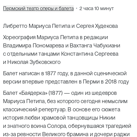
Пермский театр оперы и балета
2 часа 10 минут
Либретто Мариуса Петипа и Сергея Худекова
Хореография
Мариуса Петипа
в редакции
Владимира Пономарева и Вахтанга Чабукиани
с отдельными танцами Константина Сергеева
и Николая Зубковского
Балет написан в 1877 году, в данной сценической
версии впервые представлен в Перми в 2018 году
Балет «Баядерка» (1877) — один из шедевров
Мариуса Петипа, без которого сегодня немыслим
классический репертуар. В основе его сюжета
история любви храмовой танцовщицы Никии
и знатного воина Солора, обернувшаяся трагедией
из‑за ревности Великого брамина и дочери раджи