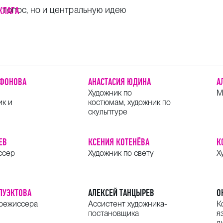
 топос, но и центральную идею
КЛАГА
АФОНОВА
АНАСТАСИЯ ЮДИНА
А
Художник по
М
ик и
костюмам, художник по
скульптуре
ЕВ
КСЕНИЯ КОТЕНЁВА
К
ссер
Художник по свету
Х
ЛУЭКТОВА
АЛЕКСЕЙ ТАНЦЫРЕВ
О
 режиссера
Ассистент художника-
К
постановщика
я
л