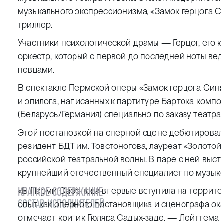
музыкального экспрессионизма, «Замок герцога 
триллер.
Участники психологической драмы — Герцог, его
оркестр, который с первой до последней ноты ве
певцами.
В спектакле Пермской оперы «Замок герцога Син
и эпилога, написанных к партитуре Бартока ком
(Беларусь/Германия) специально по заказу театра
Этой постановкой на оперной сцене дебютирова
резидент БДТ им. Товстоногова, лауреат «Золото
российской театральной волны. В паре с ней вы
крупнейший отечественный специалист по музы
КРАТКОЕ СОДЕРЖАНИЕ
«В Перми Сафонова впервые вступила на террито
СОСТАВ ИСПОЛНИТЕЛЕЙ
опыт как оперного постановщика и сценографа о
отмечает критик Гюляра Садых-заде. — Лейттема