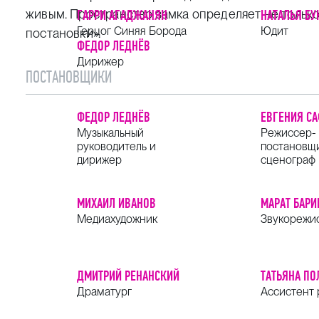
живым. Пространство замка определяет не только
ГАРРИ АГАДЖАНЯН
НАТАЛЬЯ БУ
Герцог Синяя Борода
Юдит
постановки».
ФЕДОР ЛЕДНЁВ
Дирижер
ПОСТАНОВЩИКИ
ФЕДОР ЛЕДНЁВ
ЕВГЕНИЯ С
Музыкальный
Режиссер-
руководитель и
постановщ
дирижер
сценограф
МИХАИЛ ИВАНОВ
МАРАТ БАРИ
Медиахудожник
Звукорежи
ДМИТРИЙ РЕНАНСКИЙ
ТАТЬЯНА ПО
Драматург
Ассистент