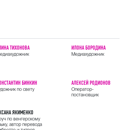
ЛИНА ТИХОНОВА
ИЛОНА БОРОДИНА
едиахудожник
Медиахудожник
ОНСТАНТИН БИНКИН
АЛЕКСЕЙ РОДИОНОВ
удожник по свету
Оператор-
постановщик
КСАНА ЯКИМЕНКО
оуч по венгерскому
зыку, автор перевода
ибретто и титров