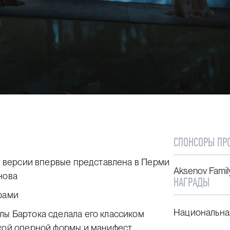
СПОНСОРЫ ПР
ой версии впервые представлена в Перми
Aksenov Famil
нова
НАГРАДЫ
трами
Национальная
лы Бартока сделала его классиком
ской оперной формы и манифест