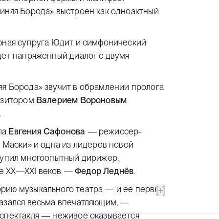
Синяя Борода» выстроен как одноактный
 юная супруга Юдит и симфонический
дет напряженный диалог с двумя
яя Борода» звучит в обрамлении пролога
позитором
Валерием Вороновым
.
ла
Евгения Сафонов
а
— режиссер-
й Маски» и одна из лидеров новой
ступил многоопытный дирижер,
ке XX—XXI веков —
Федор Леднё
в
.
[+]
рию музыкального театра — и ее первый
казался весьма впечатляющим, —
 спектакля — неживое оказывается