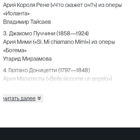
Ария Короля Рене («Что скажет он?») из оперы
«Иоланта»
Владимир Тайсаев
3. Джакомо Пуччини (1858—1924)
Ария Мими («Sì. Mi chiamano Mimì») из оперы
«Богема»
Утарид Мирзамова
4. Гаэтано Доницетти (1797—1848)
Ария Малатесты («Bella siccome un angelo»)
из оперы «Дон Паскуале»
Константин Сучков
читать далее
5. Лео Делиб (1836—1891)
Дуэт Лакме и Маллики («Viens, Malika… dôme épais»)
из оперы «Лакме»
Наталья Кириллова
и
Наталия Ляскова