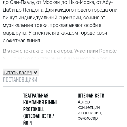
до Сан-Паулу, от Москвы до Нью-Йорка, от Абу-
Даби до Лондона. Для каждого нового города они
пишут индивидуальный сценарий, сочиняют
музыкальные треки, прокладывают особые
маршруты. У спектакля в каждом городе своя
сюжетная линия.
В этом спектакле нет актеров. Участники Remote
Х — они же действующие лица и исполнители.
Перед стартом они получают наушники.
читать далее
Синтетический голос, напоминающий голос GPS-
ПОСТАНОВЩИКИ
навигатора, произносит первую фразу: «Привет,
меня зовут Алекс!» — и предлагает следовать его
ТЕАТРАЛЬНАЯ
ШТЕФАН КЭГИ
указаниям.
КОМПАНИЯ RIMINI
Автор
Rimini Protokoll — команда создателей Remote X —
концепции
PROTOKOLL
и сценария,
базируется в Берлине. В 2002 году Хельгард Хауг,
(ШТЕФАН КЭГИ /
режиссер
Штефан Кэги и Даниель Ветцель стали работать
ЙОРГ