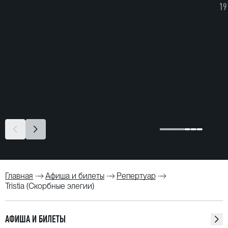
19
Главная
Афиша и билеты
Репертуар
Tristia (Скорбные элегии)
АФИША И БИЛЕТЫ