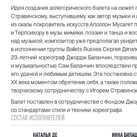
Идея создания аллегорического балета на сюжет
Стравинскому, выступившему как автор музыки и
из скалы покровитель искусств Аполлон Мусагет
и Терпсихору в музы мимики, поэзии и танца и во
над музыкой, композитор уже предполагал увиде
в исполнении труппы Ballets Russes Сергея Дягил
23‑летний хореограф Джордж Баланчин, поразив
и музыкальностью. Сам Баланчин впоследствии пр
его удачей и любимым детищем. Эта постановка с
ХХ века моментом обретения себя, а также полож
творческому сотрудничеству с Игорем Стравинск
Балет поставлен в сотрудничестве с Фондом Джо
со стандартами стиля и техники хореографа
СОСТАВ ИСПОЛНИТЕЛЕЙ
НАТАЛЬЯ ДЕ
ИННА БИЛА