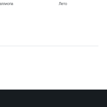
аллиопа
Лето