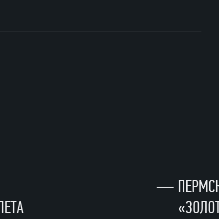
—
ПЕРМСК
ЛЕТА
«ЗОЛО