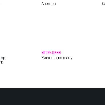
а
Аполлон
К
ИГОРЬ ЦИНН
тер-
Художник по свету
ик