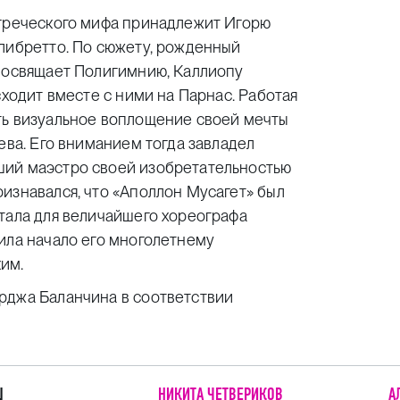
 греческого мифа принадлежит Игорю
 либретто. По сюжету, рожденный
 посвящает Полигимнию, Каллиопу
сходит вместе с ними на Парнас. Работая
ть визуальное воплощение своей мечты
ева. Его вниманием тогда завладел
ший маэстро своей изобретательностью
изнавался, что «Аполлон Мусагет» был
тала для величайшего хореографа
ила начало его многолетнему
им.
рджа Баланчина в соответствии
Ш
НИКИТА ЧЕТВЕРИКОВ
А