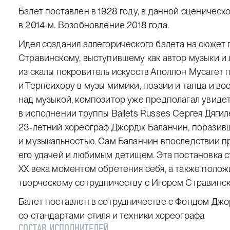
Балет поставлен в 1928 году, в данной сценичес
в 2014‑м. Возобновление 2018 года.
Идея создания аллегорического балета на сюжет
Стравинскому, выступившему как автор музыки и
из скалы покровитель искусств Аполлон Мусагет
и Терпсихору в музы мимики, поэзии и танца и во
над музыкой, композитор уже предполагал увиде
в исполнении труппы Ballets Russes Сергея Дягил
23‑летний хореограф Джордж Баланчин, поразив
и музыкальностью. Сам Баланчин впоследствии пр
его удачей и любимым детищем. Эта постановка с
ХХ века моментом обретения себя, а также полож
творческому сотрудничеству с Игорем Стравинск
Балет поставлен в сотрудничестве с Фондом Джо
со стандартами стиля и техники хореографа
СОСТАВ ИСПОЛНИТЕЛЕЙ