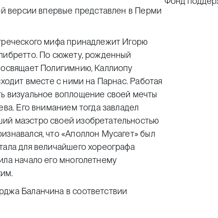
Фонд поддер
кой версии впервые представлен в Перми
 греческого мифа принадлежит Игорю
 либретто. По сюжету, рожденный
 посвящает Полигимнию, Каллиопу
сходит вместе с ними на Парнас. Работая
ть визуальное воплощение своей мечты
ева. Его вниманием тогда завладел
ший маэстро своей изобретательностью
изнавался, что «Аполлон Мусагет» был
тала для величайшего хореографа
ила начало его многолетнему
им.
рджа Баланчина в соответствии