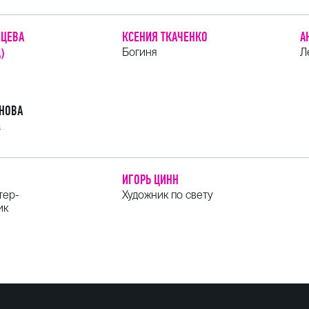
НЦЕВА
КСЕНИЯ ТКАЧЕНКО
А
)
Богиня
Л
ОНОВА
а
ИГОРЬ ЦИНН
тер-
Художник по свету
ик