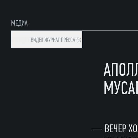
МЕДИА
ФОТО (12)
ВИДЕО
ЖУРНАЛ
ПРЕССА (5)
АПОЛ
МУСА
—
ВЕЧЕР Х