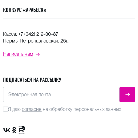
КОНКУРС «АРАБЕСК»
Касса:
+7 (342) 212-30-87
Пермь, Петропавловская, 25а
Написать нам
ПОДПИСАТЬСЯ НА РАССЫЛКУ
Электронная почта
ОТПР
Я даю
согласие
на обработку персональных данных
Сообщество VK
Группа в одноклассниках
Канал Rutube