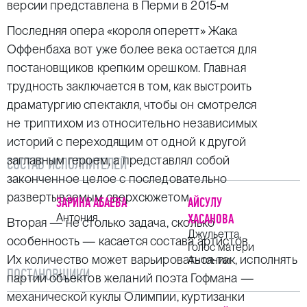
версии представлена в Перми в 2015-м
Последняя опера «короля оперетт» Жака
Оффенбаха вот уже более века остается для
постановщиков крепким орешком. Главная
трудность заключается в том, как выстроить
драматургию спектакля, чтобы он смотрелся
не триптихом из относительно независимых
историй с переходящим от одной к другой
заглавным героем, а представлял собой
СОСТАВ ИСПОЛНИТЕЛЕЙ
законченное целое с последовательно
развертываемым сверхсюжетом.
ЗАРИНА АБАЕВА
АЙСУЛУ
Антония
ХАСАНОВА
Вторая — не столько задача, сколько
Джульетта,
особенность — касается состава артистов.
Голос матери
Их количество может варьироваться: так, исполнять
Антонии
ПОСТАНОВЩИКИ
партии объектов желаний поэта Гофмана —
механической куклы Олимпии, куртизанки