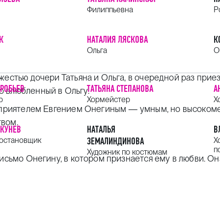
Филиппьевна
Р
К
НАТАЛИЯ ЛЯСКОВА
К
Ольга
О
жестью дочери Татьяна и Ольга, в очередной раз прие
ОРОБЬЕВ
ТАТЬЯНА СТЕПАНОВА
А
 влюбленный в Ольгу.
р
Хормейстер
Х
ым приятелем Евгением Онегиным — умным, но высоко
твом.
ОКУНЕВ
НАТАЛЬЯ
В
постановщик
ЗЕМАЛИНДИНОВА
Х
п
Художник по костюмам
письмо Онегину, в котором признается ему в любви. О
 звучит как отповедь: Онегин тронут искренностью Тат