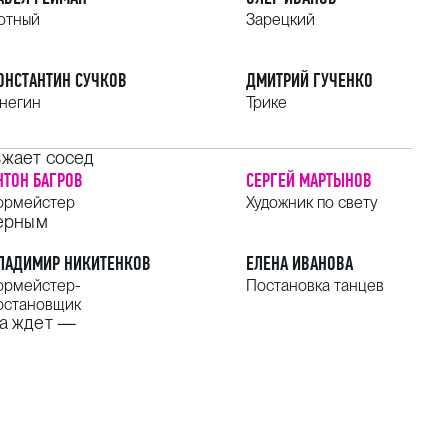
отный
Зарецкий
ОНСТАНТИН СУЧКОВ
ДМИТРИЙ ГУЧЕНКО
негин
Трике
зжает сосед
НТОН БАГРОВ
СЕРГЕЙ МАРТЫНОВ
ормейстер
Художник по свету
мерным
ЛАДИМИР НИКИТЕНКОВ
ЕЛЕНА ИВАНОВА
ормейстер-
Постановка танцев
остановщик
на ждет —
ьяны,