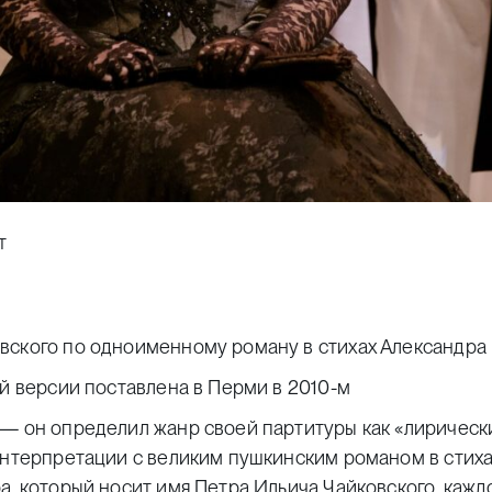
т
вского по одноименному роману в стихах Александра
ой версии поставлена в Перми в 2010-м
 — он определил жанр своей партитуры как «лирическ
интерпретации с великим пушкинским романом в стихах
а, который носит имя Петра Ильича Чайковского, кажд