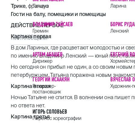
Трике,
француз
Татьяна
Ларина
Гости на балу, помещики и помещицы
ВЛАДИМИР ТАЙСАЕВ
БОРИС РУДА
ДЕЙСТВИЕ ПЕРВОЕ
Гремин
Ленский
Картина первая
ПОСТАНОВЩИКИ
В дом Лариных, где расцветают молодостью и све
АРТЕМ АБАШЕВ
ЕВГЕНИЙ В
по имению Владимир Ленский — юный поэт, пылко
Дирижер
Хормейсте
Но сегодня он прибыл не один, а со своим нов
петербуржцем. Татьяна поражена новым знакомс
ГЕОРГИЙ ИСААКЯН
ВЯЧЕСЛАВ 
Картина вторая
Режиссер-
Художник-
постановщик
Ночью Татьяне не спится. В волнении она пишет 
но ответа нет.
ИГОРЬ СОЛОВЬЕВ
Картина третья
Перенос хореографии
Вместо этого Онегин является лично. Его монолог