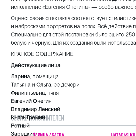
исполнение «Евгения Онегина» — особо важное 
Сценография спектакля соответствует стилистик
и набросками портретов на полях. Всё действие 
Специально для этой постановки было сшито 250 
белую и черную. Для их создания были использова
КРАТКОЕ СОДЕРЖАНИЕ
Действующие лица:
Ларина,
помещица
Татьяна
и
Ольга,
ее дочери
Филиппьевна,
няня
Евгений Онегин
Владимир Ленский
СОСТАВ ИСПОЛНИТЕЛЕЙ
Князь Гремин
Ротный
Зарецкий
ЗАРИНА АБАЕВА
НАТАЛЬЯ КН