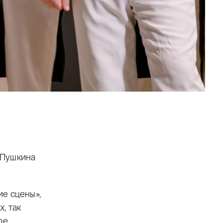
 Пушкина
ие сцены»,
, так
ое