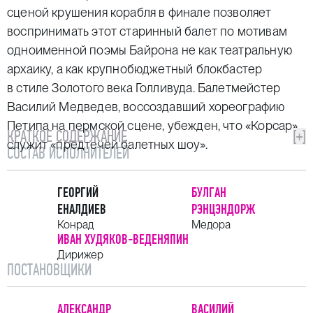
сценой крушения корабля в финале позволяет
воспринимать этот старинный балет по мотивам
одноименной поэмы Байрона не как театральную
архаику, а как крупнобюджетный блокбастер
в стиле Золотого века Голливуда. Балетмейстер
Василий Медведев, воссоздавший хореографию
Петипа на пермской сцене, убежден, что «Корсар»
КРАТКОЕ СОДЕРЖАНИЕ
[+]
служит «предтечей балетных шоу».
СОСТАВ ИСПОЛНИТЕЛЕЙ
ГЕОРГИЙ
БУЛГАН
ЕНАЛДИЕВ
РЭНЦЭНДОРЖ
Конрад
Медора
ИВАН ХУДЯКОВ-ВЕДЕНЯПИН
Дирижер
ПОСТАНОВЩИКИ
АЛЕКСАНДР
ВАСИЛИЙ