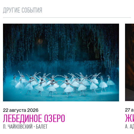
ДРУГИЕ СОБЫТИЯ
27 
22 августа 2026
Ж
ЛЕБЕДИНОЕ ОЗЕРО
А. А
П. ЧАЙКОВСКИЙ
БАЛЕТ