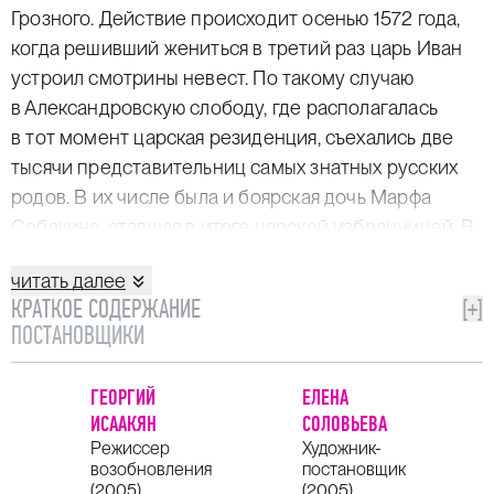
Грозного. Действие происходит осенью 1572 года,
когда решивший жениться в третий раз царь Иван
устроил смотрины невест. По такому случаю
в Александровскую слободу, где располагалась
в тот момент царская резиденция, съехались две
тысячи представительниц самых знатных русских
родов. В их числе была и боярская дочь Марфа
Собакина, ставшая в итоге царской избранницей. В
результате сложной любовной интриги невеста
читать далее
умерла до свадьбы от рук своей тайной соперницы
КРАТКОЕ СОДЕРЖАНИЕ
[+]
Любаши.
ПОСТАНОВЩИКИ
В стилистическом отношении спектакль является
примером успешной реконструкции
ГЕОРГИЙ
ЕЛЕНА
монументальной театральной эстетики оперных
ИСААКЯН
СОЛОВЬЕВА
постановок постсталинской эпохи.
Режиссер
Художник-
возобновления
постановщик
(2005)
(2005)