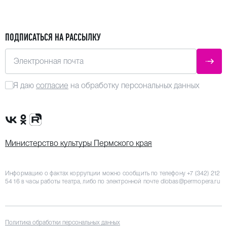
ПОДПИСАТЬСЯ НА РАССЫЛКУ
Электронная почта
ОТПР
Я даю
согласие
на обработку персональных данных
Сообщество VK
Группа в одноклассниках
Канал Rutube
Министерство культуры Пермского края
Информацию о фактах коррупции можно сообщить по телефону
+7 (342) 212
54 16
в часы работы театра, либо по электронной почте
dlobas@permopera.ru
Политика обработки персональных данных