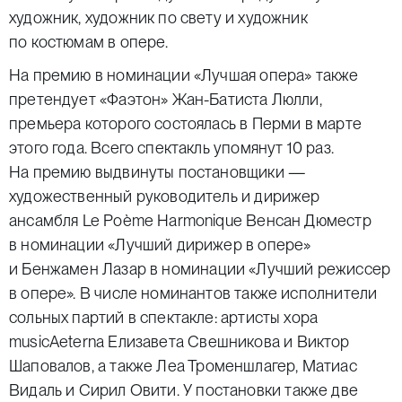
художник, художник по свету и художник
по костюмам в опере.
На премию в номинации «Лучшая опера» также
претендует «Фаэтон» Жан-Батиста Люлли,
премьера которого состоялась в Перми в марте
этого года. Всего спектакль упомянут 10 раз.
На премию выдвинуты постановщики —
художественный руководитель и дирижер
ансамбля Le Poème Harmonique
Венсан Дюместр
в номинации «Лучший дирижер в опере»
и
Бенжамен Лазар
в номинации «Лучший режиссер
в опере». В числе номинантов также исполнители
сольных партий в спектакле: артисты хора
musicAeterna
Елизавета Свешникова
и
Виктор
Шаповалов
, а также Леа Троменшлагер,
Матиас
Видаль
и
Сирил Овити
. У постановки также две