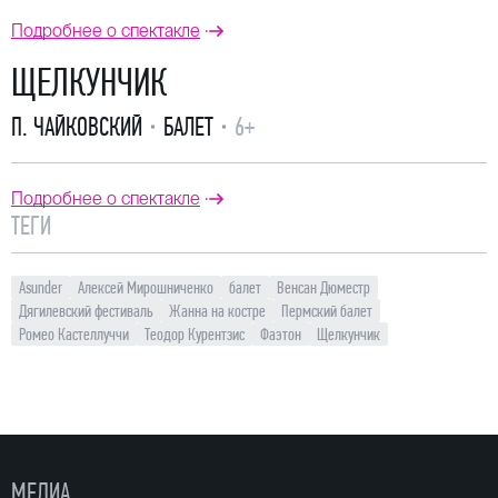
Подробнее о спектакле
ЩЕЛКУНЧИК
П. ЧАЙКОВСКИЙ
БАЛЕТ
6+
Подробнее о спектакле
ТЕГИ
Asunder
Алексей Мирошниченко
балет
Венсан Дюместр
Дягилевский фестиваль
Жанна на костре
Пермский балет
Ромео Кастеллуччи
Теодор Курентзис
Фаэтон
Щелкунчик
МЕДИА