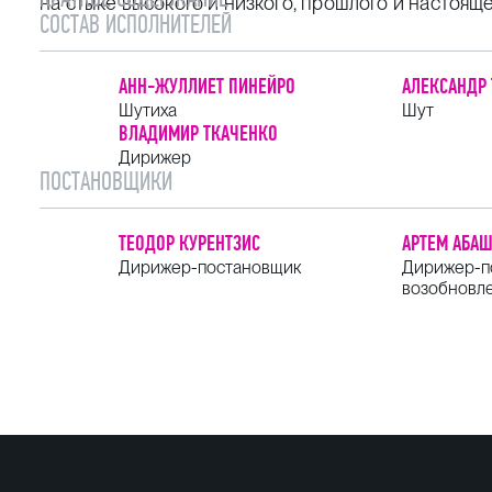
на стыке высокого и низкого, прошлого и настояще
СОСТАВ ИСПОЛНИТЕЛЕЙ
АНН-ЖУЛЛИЕТ ПИНЕЙРО
АЛЕКСАНДР
Шутиха
Шут
ВЛАДИМИР ТКАЧЕНКО
Дирижер
ПОСТАНОВЩИКИ
ТЕОДОР КУРЕНТЗИС
АРТЕМ АБА
Дирижер-постановщик
Дирижер-п
возобновл