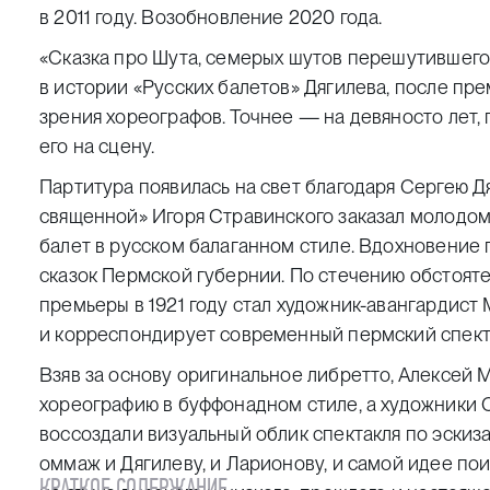
в 2011 году. Возобновление 2020 года.
«Сказка про Шута, семерых шутов перешутившего
в истории «Русских балетов» Дягилева, после пр
зрения хореографов. Точнее — на девяносто лет, 
его на сцену.
Партитура появилась на свет благодаря Сергею Д
священной» Игоря Стравинского заказал молодо
балет в русском балаганном стиле. Вдохновение
сказок Пермской губернии. По стечению обстоят
премьеры в 1921 году стал художник-авангардист
и корреспондирует современный пермский спект
Взяв за основу оригинальное либретто, Алексей
хореографию в буффонадном стиле, а художники 
воссоздали визуальный облик спектакля по эскиз
оммаж и Дягилеву, и Ларионову, и самой идее по
КРАТКОЕ СОДЕРЖАНИЕ