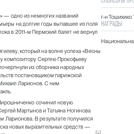
СПОНСОРЫ ПР
» — одно из немногих названий
г-н Тошихико
НАГРАДЫ
емьеры на долгие годы выпавшее из поля
пока в 2011‑м Пермский балет не вернул
Национальная
ягилеву, который на волне успеха «Весны
му композитору Сергею Прокофьеву
 почерпнули из сборника народных
ельств постановщиком парижской
 Михаил Ларионов. С ним
акль.
 Мирошниченко сочинил новую
Сергей Мартынов и Татьяна Ногинова
ам Ларионова. В результате получился
иска новых выразительных средств —
[+]