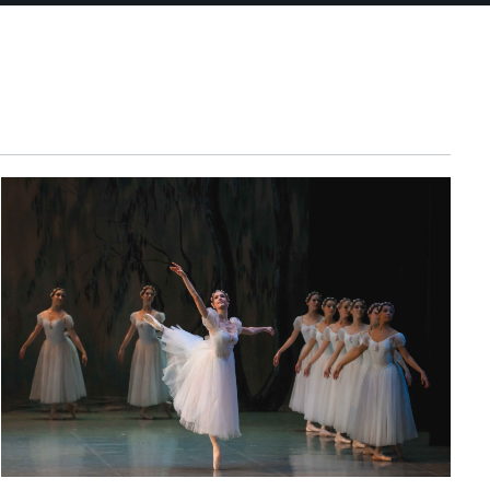
5
С
Л