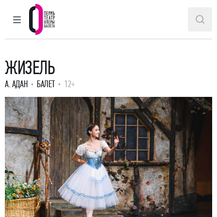
ГЛАВНОЕ МЕНЮ
ПОИ
Пермский театр оперы и балета
ЖИЗЕЛЬ
А. АДАН
БАЛЕТ
12+