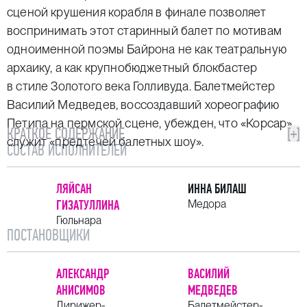
сценой крушения корабля в финале позволяет
воспринимать этот старинный балет по мотивам
одноименной поэмы Байрона не как театральную
архаику, а как крупнобюджетный блокбастер
в стиле Золотого века Голливуда. Балетмейстер
Василий Медведев, воссоздавший хореографию
Петипа на пермской сцене, убежден, что «Корсар»
КРАТКОЕ СОДЕРЖАНИЕ
[+]
служит «предтечей балетных шоу».
СОСТАВ ИСПОЛНИТЕЛЕЙ
ЛЯЙСАН
ИННА БИЛАШ
ГИЗАТУЛЛИНА
Медора
Гюльнара
ПОСТАНОВЩИКИ
АЛЕКСАНДР
ВАСИЛИЙ
АНИСИМОВ
МЕДВЕДЕВ
Дирижер-
Балетмейстер-