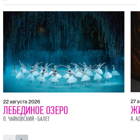
27 
22 августа 2026
Ж
ЛЕБЕДИНОЕ ОЗЕРО
А. А
П. ЧАЙКОВСКИЙ
БАЛЕТ