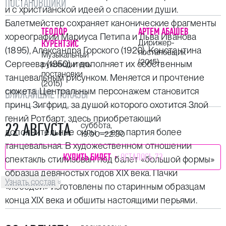
ПОСТАНОВЩИКИ
и с христианской идеей о спасении души.
Балетмейстер сохраняет канонические фрагменты
ТЕОДОР
АРТЕМ АБАШЕВ
хореографии
Мариуса Петипа
и Льва Иванова
КУРЕНТЗИС
Дирижер-
(1895), Александра Горского (1920), Константина
постановщик
Музыкальный
(2015)
Сергеева (1950) и дополняет их собственным
руководитель
постановки
танцевальным рисунком. Меняется и прочтение
(2015)
сюжета. Центральным персонажем становится
БЛИЖАЙШИЕ ПОКАЗЫ
принц Зигфрид, за душой которого охотится Злой
гений Ротбарт, здесь приобретающий
22 АВГУСТА
суббота,
дополнительные силы — его партия более
19:00–22:30
танцевальная. В художественном отношении
КУПИТЬ БИЛЕТ
ОСТАЛОСЬ 73
спектакль стилизован под балет «большой формы»
образца девяностых годов XIX века. Пачки
Узнать состав
«лебедей» изготовлены по старинным образцам
конца XIX века и обшиты настоящими перьями.