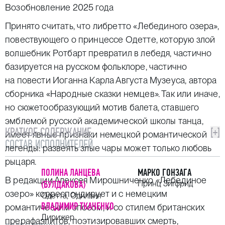
Возобновление 2025 года
Принято считать, что либретто «Лебединого озера»,
повествующего о принцессе Одетте, которую злой
волшебник Ротбарт превратил в лебедя, частично
базируется на русском фольклоре, частично
на повести Иоганна Карла Августа Музеуса, автора
сборника «Народные сказки немцев». Так или иначе,
но сюжетообразующий мотив балета, ставшего
эмблемой русской академической школы танца,
КРАТКОЕ СОДЕРЖАНИЕ
[+]
имеет явные признаки немецкой романтической
СОСТАВ ИСПОЛНИТЕЛЕЙ
легенды: развеять злые чары может только любовь
рыцаря.
ПОЛИНА ЛАНЦЕВА
МАРКО ГОНЗАГА
В редакции Алексея Мирошниченко «Лебединое
(БУЛДАКОВА)
Принц Зигфрид
озеро» корреспондирует и с немецким
Одетта, Одиллия
ВЛАДИМИР ТКАЧЕНКО
романтическим эпосом, и со стилем британских
Дирижер
прерафаэлитов, поэтизировавших смерть,