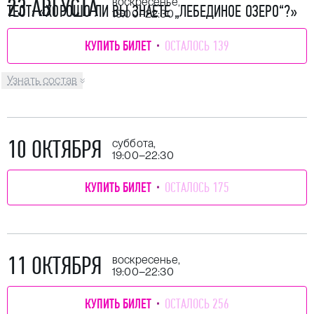
23 АВГУСТА
воскресенье,
ТЕСТ: «ХОРОШО ЛИ ВЫ ЗНАЕТЕ „ЛЕБЕДИНОЕ ОЗЕРО“?»
19:00–22:30
КУПИТЬ БИЛЕТ
ОСТАЛОСЬ 139
Узнать состав
10 ОКТЯБРЯ
суббота,
19:00–22:30
КУПИТЬ БИЛЕТ
ОСТАЛОСЬ 175
11 ОКТЯБРЯ
воскресенье,
19:00–22:30
КУПИТЬ БИЛЕТ
ОСТАЛОСЬ 256