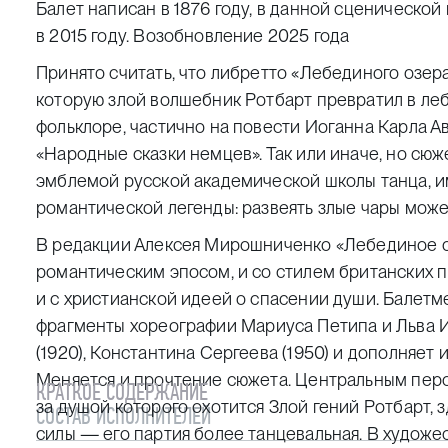
Балет написан в 1876 году, в данной сценическо
в 2015 году. Возобновление 2025 года
Принято считать, что либретто «Лебединого озер
которую злой волшебник Ротбарт превратил в леб
фольклоре, частично на повести Иоганна Карла А
«Народные сказки немцев». Так или иначе, но сю
эмблемой русской академической школы танца, 
романтической легенды: развеять злые чары може
В редакции Алексея Мирошниченко «Лебединое о
романтическим эпосом, и со стилем британских 
и с христианской идеей о спасении души. Балет
фрагменты хореографии
Мариуса Петипа
и Льва И
(1920), Константина Сергеева (1950) и дополняет
Меняется и прочтение сюжета. Центральным пер
КРАТКОЕ СОДЕРЖАНИЕ
за душой которого охотится Злой гений Ротбарт
СОСТАВ ИСПОЛНИТЕЛЕЙ
силы — его партия более танцевальная. В худож