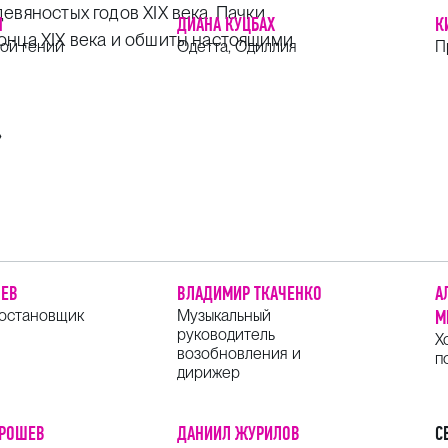
евяностых годов XIX века. Пачки
Н
ДИАНА КУЦБАХ
К
онца XIX века и обшиты настоящими
лой гений
Одетта, Одиллия
П
»
ШЕВ
ВЛАДИМИР ТКАЧЕНКО
А
остановщик
Музыкальный
М
руководитель
Х
возобновления и
п
дирижер
ОРОШЕВ
ДАНИИЛ ЖУРИЛОВ
С