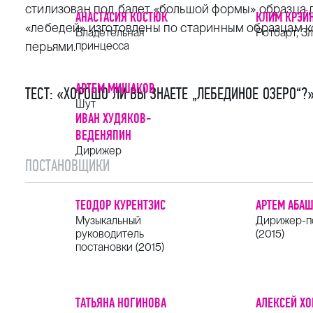
стилизован под балет «большой формы» образца д
АНАСТАСИЯ КОСТЮК
КЛИМ КРЭЙ
«лебедей» изготовлены по старинным образцам к
Владетельная
Ротбарт, З
перьями.
принцесса
АРТЕМ МИШАКОВ
ТЕСТ: «ХОРОШО ЛИ ВЫ ЗНАЕТЕ „ЛЕБЕДИНОЕ ОЗЕРО“?
Шут
ИВАН ХУДЯКОВ-
ВЕДЕНЯПИН
Дирижер
ПОСТАНОВЩИКИ
ТЕОДОР КУРЕНТЗИС
АРТЕМ АБА
Музыкальный
Дирижер-п
руководитель
(2015)
постановки (2015)
ТАТЬЯНА НОГИНОВА
АЛЕКСЕЙ Х