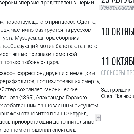
й версии впервые представлен в Перми
Узнать соста
а», повествующего о принцессе Одетте,
10 ОКТЯБ
едя, частично базируется на русском
вгуста Музеуса, автора сборника
жетообразующий мотив балета, ставшего
имеет явные признаки немецкой
11 ОКТЯБ
т только любовь рыцаря.
СПОНСОРЫ ПР
зеро» корреспондирует и с немецким
прерафаэлитов, поэтизировавших смерть,
мейстер сохраняет канонические
Застройщик 
Олег Поляков
ванова (1895), Александра Горского
 их собственным танцевальным рисунком.
сонажем становится принц Зигфрид,
[+]
, здесь приобретающий дополнительные
ественном отношении спектакль