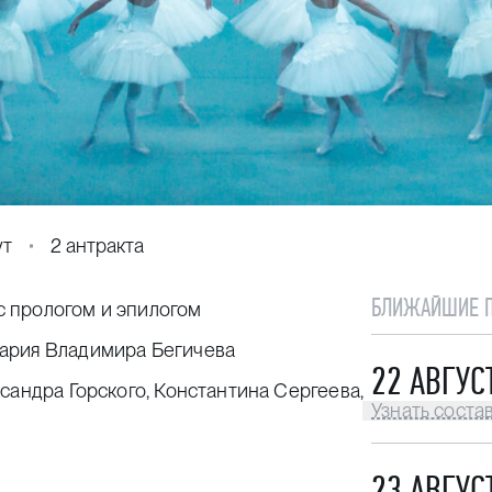
ут
2 антракта
БЛИЖАЙШИЕ 
 с прологом и эпилогом
ария Владимира Бегичева
22 АВГУС
сандра Горского, Константина Сергеева,
Узнать соста
23 АВГУС