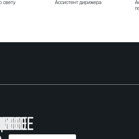
о свету
Ассистент дирижера
А
п
ОЕ
ОЕ
НОЕ
ИНОЕ
ДИНОЕ