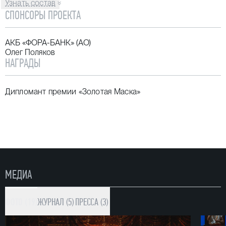
Узнать состав
СПОНСОРЫ ПРОЕКТА
АКБ «ФОРА-БАНК» (АО)
Олег Поляков
НАГРАДЫ
Дипломант премии «Золотая Маска»
МЕДИА
ФОТО (19)
ЖУРНАЛ (5)
ПРЕССА (3)