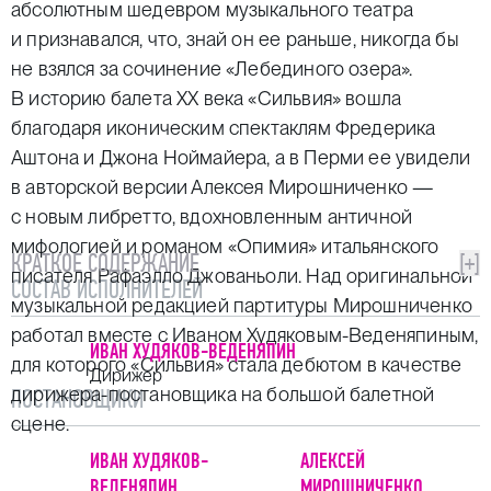
абсолютным шедевром музыкального театра
и признавался, что, знай он ее раньше, никогда бы
не взялся за сочинение «Лебединого озера».
В историю балета ХХ века «Сильвия» вошла
благодаря иконическим спектаклям Фредерика
Аштона и Джона Ноймайера, а в Перми ее увидели
в авторской версии Алексея Мирошниченко —
с новым либретто, вдохновленным античной
мифологией и романом «Опимия» итальянского
КРАТКОЕ СОДЕРЖАНИЕ
[+]
писателя Рафаэлло Джованьоли. Над оригинальной
СОСТАВ ИСПОЛНИТЕЛЕЙ
музыкальной редакцией партитуры Мирошниченко
работал вместе с Иваном Худяковым-Веденяпиным,
ИВАН ХУДЯКОВ-ВЕДЕНЯПИН
для которого «Сильвия» стала дебютом в качестве
Дирижер
дирижера-постановщика на большой балетной
ПОСТАНОВЩИКИ
сцене.
ИВАН ХУДЯКОВ-
АЛЕКСЕЙ
ВЕДЕНЯПИН
МИРОШНИЧЕНКО