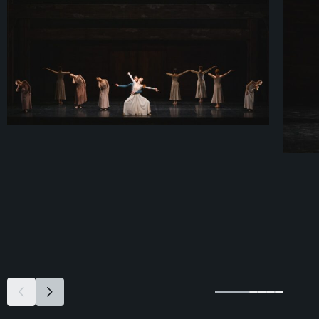
к открывшейся двери в новую жизнь.
Кристиан Харви
Исполняется с разрешения Chester Music Limited