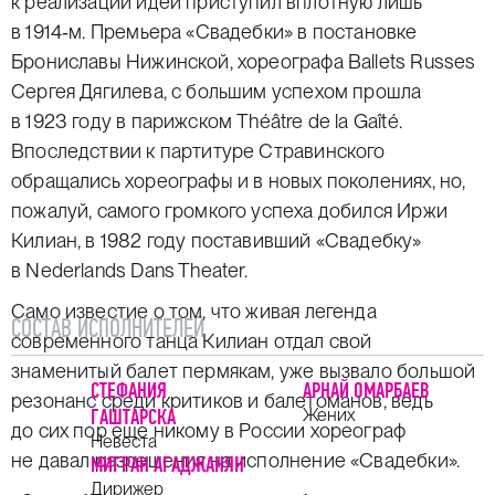
к реализации идеи приступил вплотную лишь
в 1914‑м. Премьера «Свадебки» в постановке
Брониславы Нижинской, хореографа Ballets Russes
Сергея Дягилева, с большим успехом прошла
в 1923 году в парижском Théâtre de la Gaîté.
Впоследствии к партитуре Стравинского
обращались хореографы и в новых поколениях, но,
пожалуй, самого громкого успеха добился Иржи
Килиан, в 1982 году поставивший «Свадебку»
в Nederlands Dans Theater.
Само известие о том, что живая легенда
СОСТАВ ИСПОЛНИТЕЛЕЙ
современного танца Килиан отдал свой
знаменитый балет пермякам, уже вызвало большой
СТЕФАНИЯ
АРНАЙ ОМАРБАЕВ
резонанс среди критиков и балетоманов, ведь
ГАШТАРСКА
Жених
до сих пор еще никому в России хореограф
Невеста
не давал разрешения на исполнение «Свадебки».
МИГРАН АГАДЖАНЯН
Дирижер