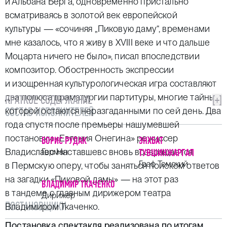
и Альбана Берга, одновременно пристально
всматриваясь в золотой век европейской
культуры — «сочиняя „Пиковую даму“, временами
мне казалось, что я живу в XVIII веке и что дальше
Моцарта ничего не было», писал впоследствии
композитор. Обостренность экспрессии
и изощренная культурологическая игра составляют
два полюса драматургии партитуры, многие тайны
КРАТКОЕ СОДЕРЖАНИЕ
[+]
СОСТАВ ИСПОЛНИТЕЛЕЙ
которой остаются неразгаданными по сей день. Два
года спустя после премьеры нашумевшей
постановки «Евгения Онегина» режиссер
БОРИС РУДАК
ЭНХБАТ
Владиславс Наставшевс вновь возвращается
Герман
ТУВШИНЖАРГАЛ
Граф Томский
в Пермскую оперу, чтобы заняться поиском ответов
на загадки «Пиковой дамы» — на этот раз
ВЛАДИМИР ТКАЧЕНКО
в тандеме с главным дирижером театра
Дирижер
ПОСТАНОВЩИКИ
Владимиром Ткаченко.
Постановка спектакля реализована по итогам