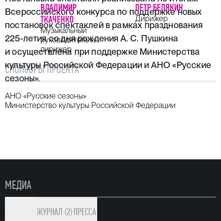
ВЛАДИМИР
ПЕТР БЕЛЯКИН
Всероссийского конкурса по поддержке новых
ТКАЧЕНКО
Дирижер
постановок спектаклей в рамках празднования
Музыкальный
225-летия со дня рождения А. С. Пушкина
руководитель и
дирижер
и осуществлена при поддержке Министерства
культуры Российской Федерации и АНО «Русские
СПОНСОРЫ ПРОЕКТА
сезоны».
АНО «Русские сезоны»
Министерство культуры Российской Федерации
МЕДИА
ФОТО (15)
ЖУРНАЛ (2)
ПРЕССА