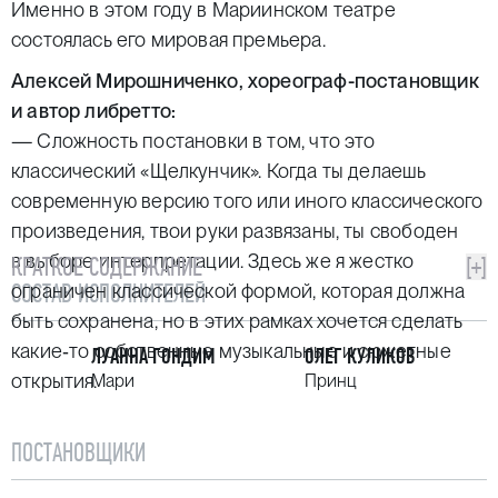
Именно в этом году в Мариинском театре
состоялась его мировая премьера.
Алексей Мирошниченко, хореограф-постановщик
и автор либретто:
— Сложность постановки в том, что это
классический «Щелкунчик». Когда ты делаешь
современную версию того или иного классического
произведения, твои руки развязаны, ты свободен
в выборе интерпретации. Здесь же я жестко
КРАТКОЕ СОДЕРЖАНИЕ
[+]
СОСТАВ ИСПОЛНИТЕЛЕЙ
ограничен классической формой, которая должна
быть сохранена, но в этих рамках хочется сделать
какие‑то собственные музыкальные и сюжетные
ЛУАННА ГОНДИМ
ОЛЕГ КУЛИКОВ
открытия.
Мари
Принц
ПОСТАНОВЩИКИ