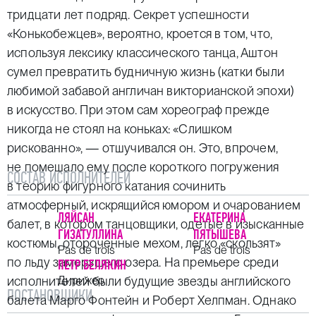
тридцати лет подряд. Секрет успешности
«Конькобежцев», вероятно, кроется в том, что,
используя лексику классического танца, Аштон
сумел превратить будничную жизнь (катки были
любимой забавой англичан викторианской эпохи)
в искусство. При этом сам хореограф прежде
никогда не стоял на коньках: «Слишком
рискованно», — отшучивался он. Это, впрочем,
не помешало ему после короткого погружения
СОСТАВ ИСПОЛНИТЕЛЕЙ
в теорию фигурного катания сочинить
атмосферный, искрящийся юмором и очарованием
ЛЯЙСАН
ЕКАТЕРИНА
балет, в котором танцовщики, одетые в изысканные
ГИЗАТУЛЛИНА
ПЯТЫШЕВА
костюмы, отороченные мехом, легко «скользят»
Pas de trois
Pas de trois
по льду замерзшего озера. На премьере среди
ПЕТР БЕЛЯКИН
исполнителей были будущие звезды английского
Дирижер
ПОСТАНОВЩИКИ
балета Марго Фонтейн и Роберт Хелпман. Однако