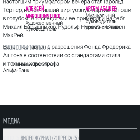
настоящим триумфатором вечера стал Гарольд
АЛЕКСЕЙ
АРТЕМ АБАШЕВ
Тёрнер, исполнивший виртуозную партию Юноши
МИРОШНИЧЕНКО
Музыкальный
в голубом. Впоследствии ее примеряли на себя
руководитель
Художественный
Михаил Барышников, Рудольф Нуреев и Стивен
возобновления
руководитель
МакРей.
СПОНСОРЫ ПРОЕКТА
Балет поставлен с разрешения Фонда Фредерика
Аштона в соответствии со стандартами стиля
и техники хореографа
г-н Тошихико Такахаши
Альфа-Банк
МЕДИА
ФОТО (5)
ВИДЕО
ЖУРНАЛ (2)
ПРЕССА (5)